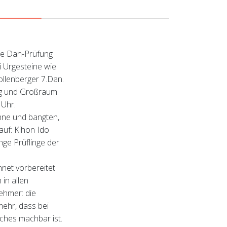
ne Dan-Prüfung
 Urgesteine wie
ollenberger 7.Dan.
rg und Großraum
 Uhr.
hne und bangten,
uf: Kihon Ido
nge Prüflinge der
hnet vorbereitet
in allen
ehmer: die
mehr, dass bei
ches machbar ist.