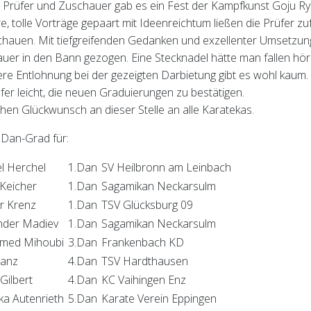
e Prüfer und Zuschauer gab es ein Fest der Kampfkunst Goju Ry
e, tolle Vorträge gepaart mit Ideenreichtum ließen die Prüfer zu
chauen. Mit tiefgreifenden Gedanken und exzellenter Umsetzun
uer in den Bann gezogen. Eine Stecknadel hätte man fallen hör
re Entlohnung bei der gezeigten Darbietung gibt es wohl kaum.
üfer leicht, die neuen Graduierungen zu bestätigen.
chen Glückwunsch an dieser Stelle an alle Karatekas.
Dan-Grad für:
l Herchel
1.Dan
SV Heilbronn am Leinbach
Keicher
1.Dan
Sagamikan Neckarsulm
r Krenz
1.Dan
TSV Glücksburg 09
nder Madiev
1.Dan
Sagamikan Neckarsulm
ed Mihoubi
3.Dan
Frankenbach KD
ranz
4.Dan
TSV Hardthausen
Gilbert
4.Dan
KC Vaihingen Enz
ka Autenrieth
5.Dan
Karate Verein Eppingen