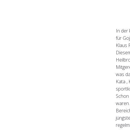
In der
für Go
Klaus 
Diesem
Heilbr
Mitger
was da
Kata ,
sportli
Schon 
waren.
Bereic
jüngste
regelm