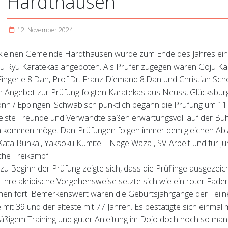
12. November 2024
 kleinen Gemeinde Hardthausen wurde zum Ende des Jahres ei
ju Ryu Karatekas angeboten. Als Prüfer zugegen waren Goju Kai
Fingerle 8.Dan, Prof.Dr. Franz Diemand 8.Dan und Christian Sch
 Angebot zur Prüfung folgten Karatekas aus Neuss, Glücksbu
onn / Eppingen. Schwäbisch pünktlich begann die Prüfung um 11
eiste Freunde und Verwandte saßen erwartungsvoll auf der Bü
 kommen möge. Dan-Prüfungen folgen immer dem gleichen Abla
 Kata Bunkai, Yaksoku Kumite – Nage Waza , SV-Arbeit und für ju
che Freikampf.
zu Beginn der Prüfung zeigte sich, dass die Prüflinge ausgezeic
 Ihre akribische Vorgehensweise setzte sich wie ein roter Faden 
hen fort. Bemerkenswert waren die Geburtsjahrgänge der Teiln
 mit 39 und der älteste mit 77 Jahren. Es bestätigte sich einmal 
äßigem Training und guter Anleitung im Dojo doch noch so man