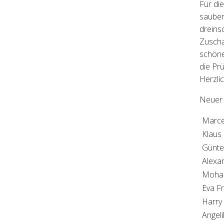
Für di
sauber
dreins
Zuscha
schöne
die Pr
Herzli
Neuer 
Marce
Klaus 
Günte
Alexa
Moham
Eva F
Harry 
Angeli