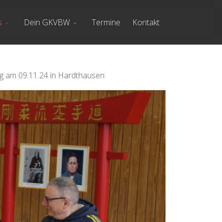
s
Dein GKVBW
Termine
Kontakt
g am 09.11.24 in Hardthausen