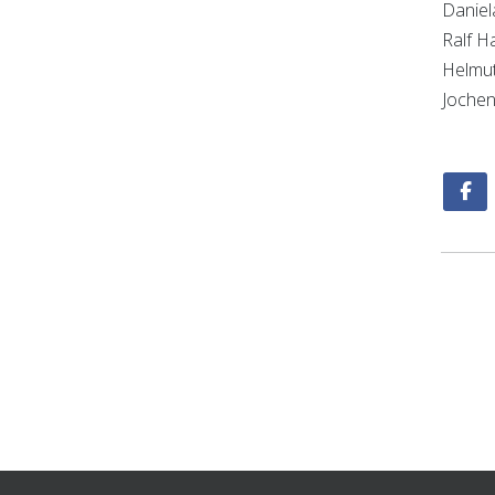
Daniel
Ralf Ha
Helmut
Joche