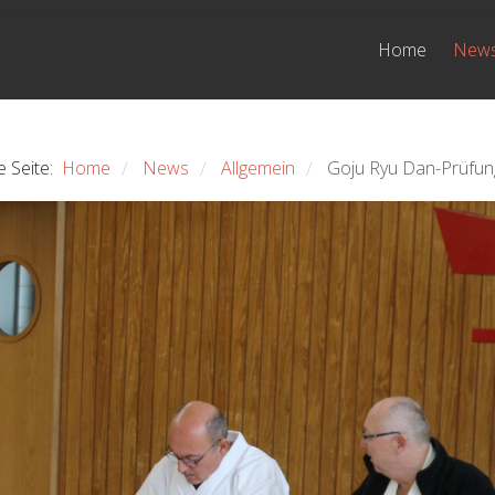
Home
New
e Seite:
Home
News
Allgemein
Goju Ryu Dan-Prüfun
/
/
/