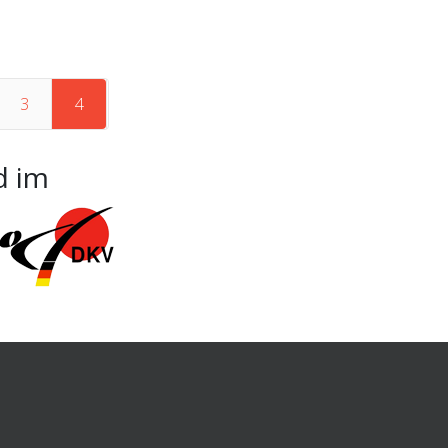
3
4
d im