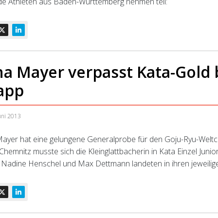
de Athleten aus Baden-Württemberg nehmen teil:
na Mayer verpasst Kata-Gold 
app
uni 2013
ayer hat eine gelungene Generalprobe für den Goju-Ryu-Weltcu
Chemnitz musste sich die Kleinglattbacherin in Kata Einzel Juni
 Nadine Henschel und Max Dettmann landeten in ihren jeweilige