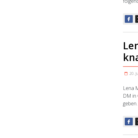
folgen
Le
kn
20. J
Lena M
DM in 
geben.