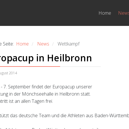
Home
New
e Seite:
Home
News
Wettkampf
/
/
ropacup in Heilbronn
August 2014
 - 7. September findet der Europacup unserer
htung in der Mönchseehalle in Heilbronn statt.
tritt ist an allen Tagen frei.
tützt das deutsche Team und die Athleten aus Baden-Württemb